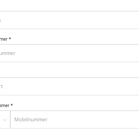
mer
*
mmer
*