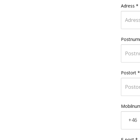
Adress
*
Postnum
Postort
*
Mobilnu
+46
E-post
*