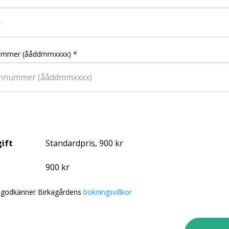
ummer (ååddmmxxxx)
*
ift
Standardpris, 900 kr
900 kr
 godkänner Birkagårdens
bokningsvillkor